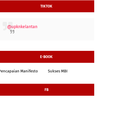
TIKTOK
@upknkelantan
E-BOOK
Pencapaian Manifesto
Sukses MBI
FB