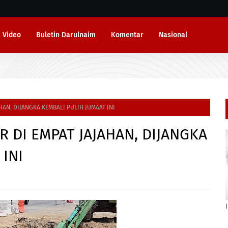
Video
Buletin Darulnaim
Komentar
Nasional
HAN, DIJANGKA KEMBALI PULIH JUMAAT INI
 DI EMPAT JAJAHAN, DIJANGKA
INI