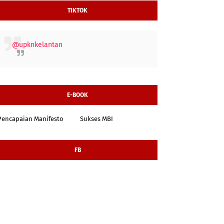
TIKTOK
@upknkelantan
E-BOOK
Pencapaian Manifesto
Sukses MBI
FB