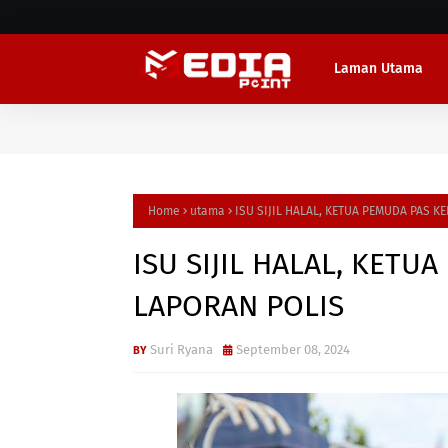
Laman Utama
Home
utama
ISU SIJIL HALAL, KETUA PEMUDA PAS K
ISU SIJIL HALAL, KETU
LAPORAN POLIS
Suri Ryana
September 08, 2024