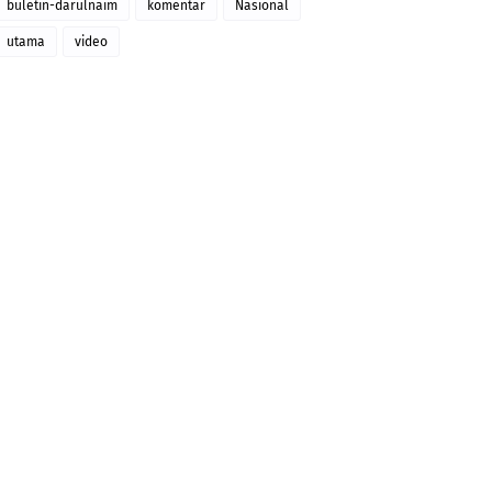
buletin-darulnaim
komentar
Nasional
utama
video