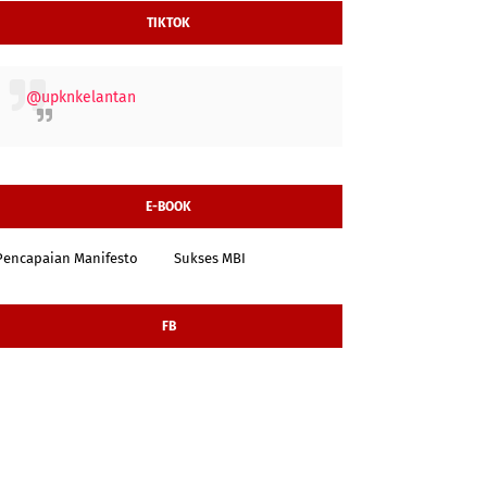
TIKTOK
@upknkelantan
E-BOOK
Pencapaian Manifesto
Sukses MBI
FB