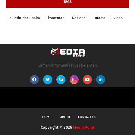
TAGS
buletin-darulnaim
komentar
Nasional
utama
video
Laman informasi rakyat kelantan
HOME
ABOUT
CONTACT US
Copyright ©
2026
Media Point