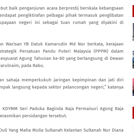
ut baik penganjuran acara berprestij berskala kebangsaan
ndapat pengiktirafan pelbagai pihak termasuk penglibatan
upayaan negeri ini sebagai tuan rumah yang diyakini di
an Warisan YB Datuk Kamarudin Md Nor berkata, kerajaan
strategik Persatuan Pandu Puteri Malaysia (PPPM) dalam
esyuarat Agung Tahunan ke-60 yang berlangsung di Dewan
Darulnaim, pada Rabu.
kan sahaja memperkukuh jaringan kepimpinan dan jati diri
mpak langsung kepada sektor pelancongan negeri,” katanya
n KDYMM Seri Paduka Baginda Raja Permaisuri Agong Raja
erasmikan persidangan tersebut.
 Duli Yang Maha Mulia Sultanah Kelantan Sultanah Nur Diana