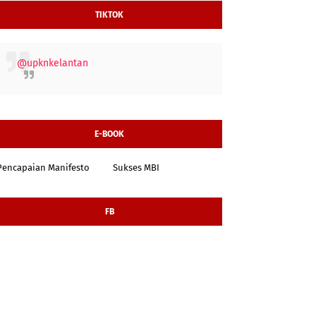
TIKTOK
@upknkelantan
E-BOOK
Pencapaian Manifesto
Sukses MBI
FB