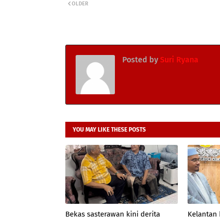
OLDER
Posted by
Suri Ryana
YOU MAY LIKE THESE POSTS
Bekas sasterawan kini derita
Kelantan