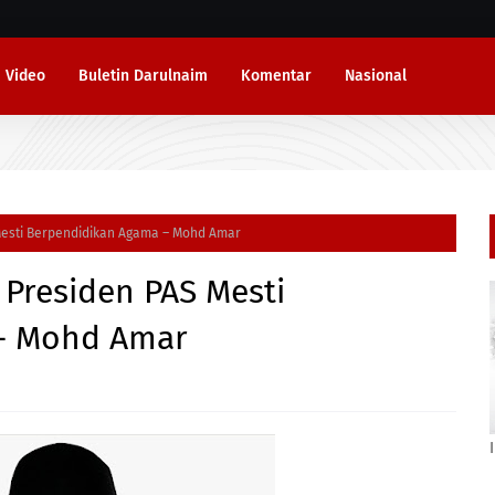
Video
Buletin Darulnaim
Komentar
Nasional
Mesti Berpendidikan Agama – Mohd Amar
 Presiden PAS Mesti
– Mohd Amar