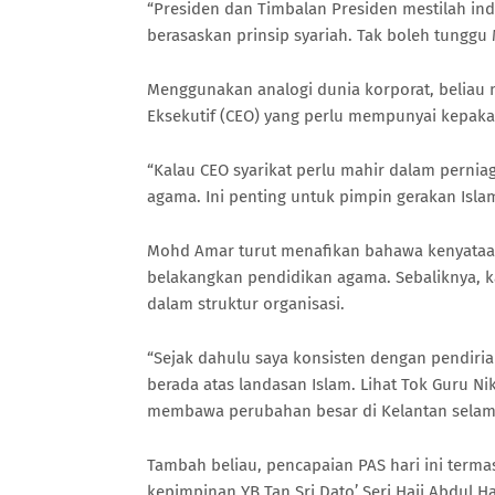
“Presiden dan Timbalan Presiden mestilah i
berasaskan prinsip syariah. Tak boleh tunggu
Menggunakan analogi dunia korporat, beliau
Eksekutif (CEO) yang perlu mempunyai kepakar
“Kalau CEO syarikat perlu mahir dalam pernia
agama. Ini penting untuk pimpin gerakan Islam
Mohd Amar turut menafikan bahawa kenyataan
belakangkan pendidikan agama. Sebaliknya, k
dalam struktur organisasi.
“Sejak dahulu saya konsisten dengan pendiria
berada atas landasan Islam. Lihat Tok Guru N
membawa perubahan besar di Kelantan selama 
Tambah beliau, pencapaian PAS hari ini terma
kepimpinan YB Tan Sri Dato’ Seri Haji Abdul 