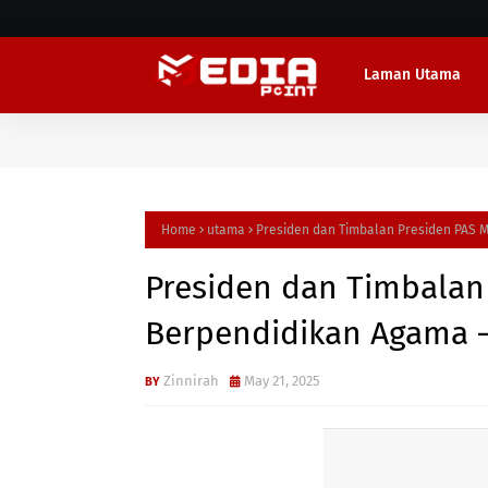
Laman Utama
Home
utama
Presiden dan Timbalan Presiden PAS 
Presiden dan Timbalan
Berpendidikan Agama 
Zinnirah
May 21, 2025