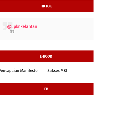
TIKTOK
@upknkelantan
E-BOOK
Pencapaian Manifesto
Sukses MBI
FB