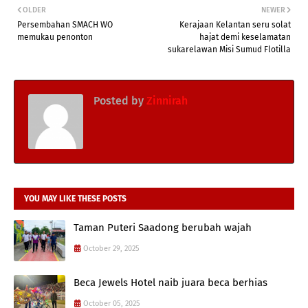
OLDER
NEWER
Persembahan SMACH WO
Kerajaan Kelantan seru solat
memukau penonton
hajat demi keselamatan
sukarelawan Misi Sumud Flotilla
Posted by
Zinnirah
YOU MAY LIKE THESE POSTS
Taman Puteri Saadong berubah wajah
October 29, 2025
Beca Jewels Hotel naib juara beca berhias
October 05, 2025