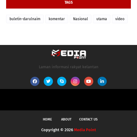
TAGS
buletin-darulnaim
komentar
Nasional
utama
video
Laman informasi rakyat kelantan
HOME
ABOUT
CONTACT US
Copyright ©
2026
Media Point