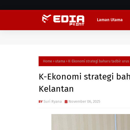
Laman Utama
Home
utama
K-Ekonomi strategi baharu tadbir urus
K-Ekonomi strategi bah
Kelantan
Suri Ryana
November 06, 2025