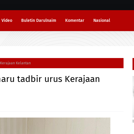
Video
Buletin Darulnaim
Komentar
Nasional
 Kerajaan Kelantan
aru tadbir urus Kerajaan