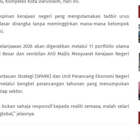
TG, Kompleks Kota Darulnaim, hari ini.
pimpinan kerajaan negeri yang mengutamakan tadbir urus
p dasar dirangka tanpa meminggirkan mana-mana kelompok
i.
anjawan 2026 akan digerakkan melalui 11 portfolio utama
 Besar dan sembilan Ahli Majlis Mesyuarat Kerajaan Negeri
antauan Strategi (SPARK) dan Unit Perancang Ekonomi Negeri
 melalui bengkel perancangan tahunan yang menumpukan
iap sektor.
bukan sahaja responsif kepada realiti semasa, malah selari
lobal,” jelasnya.