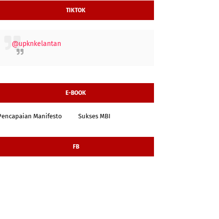
TIKTOK
@upknkelantan
E-BOOK
Pencapaian Manifesto
Sukses MBI
FB