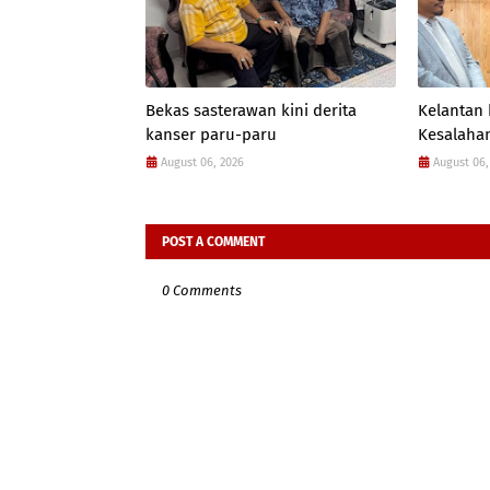
Bekas sasterawan kini derita
Kelantan
kanser paru-paru
Kesalahan
August 06, 2026
August 06,
POST A COMMENT
0 Comments