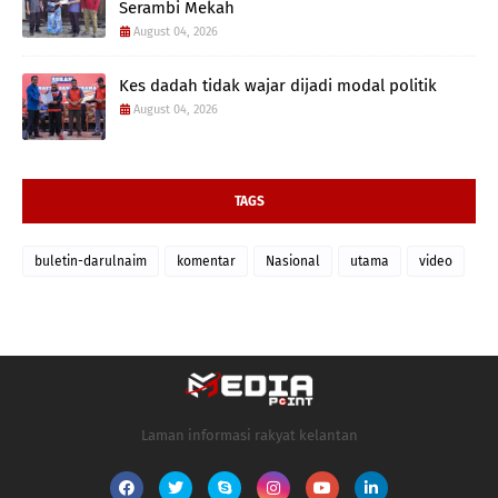
Serambi Mekah
August 04, 2026
Kes dadah tidak wajar dijadi modal politik
August 04, 2026
TAGS
buletin-darulnaim
komentar
Nasional
utama
video
Laman informasi rakyat kelantan