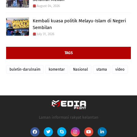
August 04, 2026
Kembali kuasa politik Melayu-Islam di Negeri
Sembilan
July 31, 2026
TAGS
buletin-darulnaim
komentar
Nasional
utama
video
Laman informasi rakyat kelantan