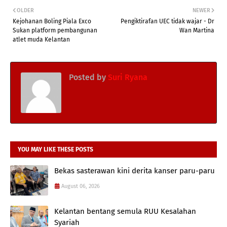
OLDER
NEWER
Kejohanan Boling Piala Exco
Pengiktirafan UEC tidak wajar - Dr
Sukan platform pembangunan
Wan Martina
atlet muda Kelantan
Posted by
Suri Ryana
YOU MAY LIKE THESE POSTS
Bekas sasterawan kini derita kanser paru-paru
August 06, 2026
Kelantan bentang semula RUU Kesalahan
Syariah