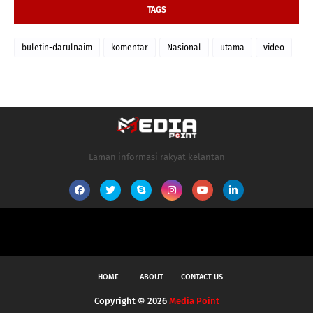
TAGS
buletin-darulnaim
komentar
Nasional
utama
video
Laman informasi rakyat kelantan
HOME
ABOUT
CONTACT US
Copyright ©
2026
Media Point