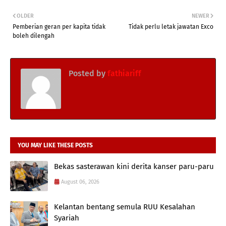
OLDER
NEWER
Pemberian geran per kapita tidak
Tidak perlu letak jawatan Exco
boleh dilengah
Posted by
fathiariff
YOU MAY LIKE THESE POSTS
Bekas sasterawan kini derita kanser paru-paru
August 06, 2026
Kelantan bentang semula RUU Kesalahan
Syariah