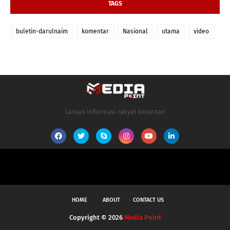
TAGS
buletin-darulnaim
komentar
Nasional
utama
video
Laman informasi rakyat kelantan
HOME
ABOUT
CONTACT US
Copyright ©
2026
Media Point