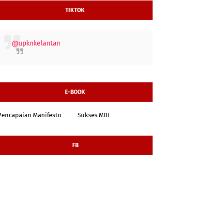
TIKTOK
@upknkelantan
E-BOOK
Pencapaian Manifesto
Sukses MBI
FB