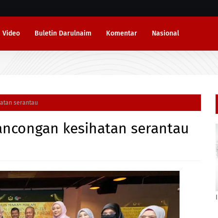
Video
Buletin Darulnaim
Komentar
Nasional
hatan serantau
lancongan kesihatan serantau