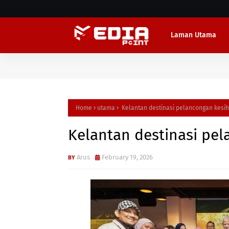
Laman Utama
Home
utama
Kelantan destinasi pelancongan kesi
Kelantan destinasi pe
Arus
February 19, 2026