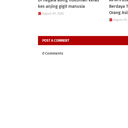
Di negara asing hukuman keras
APM-PKIN
kes anjing gigit manusia
Berdaya 
Orang Asl
August 09, 2026
August 09,
POST A COMMENT
0 Comments