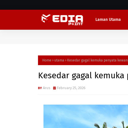
Laman Utama
Home
utama
Kesedar gagal kemuka penyata kewang
Kesedar gagal kemuka 
Arus
February 25, 2026