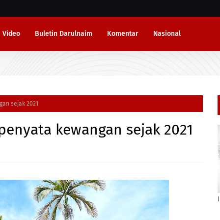
Video
Buletin Darulnaim
Komentar
Nasional
an sejak 2021
penyata kewangan sejak 2021