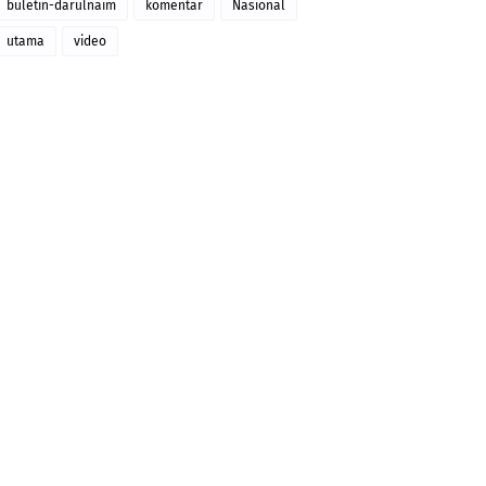
buletin-darulnaim
komentar
Nasional
utama
video