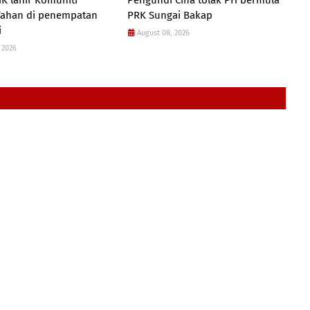
K lahir Komuniti
Pengundi Cina tolak PH bermula
Tahan di penempatan
PRK Sungai Bakap
i
August 08, 2026
 2026