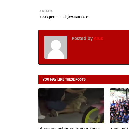
OLDER
Tidak perlu letak jawatan Exco
Posted by
Arus
YOU MAY LIKE THESE POSTS