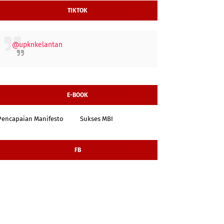
TIKTOK
@upknkelantan
E-BOOK
Pencapaian Manifesto
Sukses MBI
FB