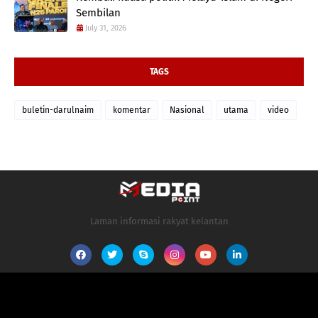
Sembilan
July 31, 2026
TAGS
buletin-darulnaim
komentar
Nasional
utama
video
Laman informasi rakyat kelantan