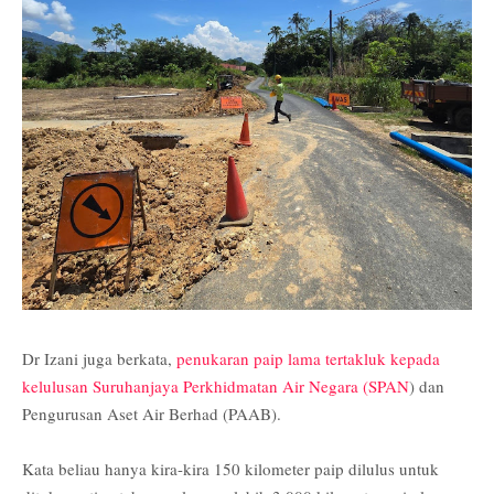
Dr Izani juga berkata,
penukaran paip lama tertakluk kepada
kelulusan Suruhanjaya Perkhidmatan Air Negara (SPAN
) dan
Pengurusan Aset Air Berhad (PAAB).
Kata beliau hanya kira-kira 150 kilometer paip dilulus untuk