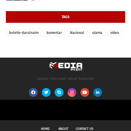
TAGS
buletin-darulnaim
komentar
Nasional
utama
video
Laman informasi rakyat kelantan
HOME
ABOUT
CONTACT US